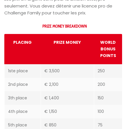
seulement. Vous devez détenir une licence pro de
Challenge Family pour toucher les prix.
PRIZE MONEY BREAKDOWN
PLACING
PRIZE MONEY
WORLD
BONUS
POINTS
1ste place
€ 3,500
250
2nd place
€ 2,100
200
3th place
€ 1,400
150
4th place
€ 1,150
100
5th place
€ 850
75